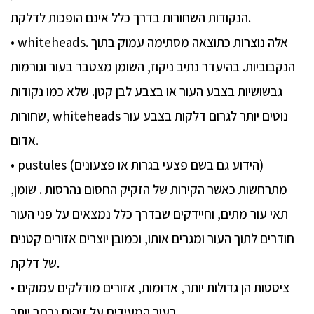
הנקודות השחורות בדרך כלל אינם הופכות לדלקת.
• whiteheads. אלה נוצרות כתוצאה מסתימה עמוק בתוך
הנקבוביות. בהיעדר נתיב ניקוז, השומן מצטבר בעור וגורמות
גבשושיות בצבע העור או בצבע לבן קטן. שלא כמו נקודות
שחורות, whiteheads נוטים יותר לגרום דלקות בצבע עור
אדום.
• pustules (הידוע גם בשם פצעי בגרות או פצעונים)
מתרחשות כאשר הקירות של הזקיק החסום נהרסות . שומן,
תאי עור מתים, וחיידקים שבדרך כלל נמצאים על פני העור
חודרים לתוך העור ומגרים אותו, וכמובן יוצרים אזורים קטנים
של דלקת.
• ציסטות הן גדולות יותר, אדומות, אזורים מודלקים עמוקים
בעור המעידים על זיהום נרחב יותר.