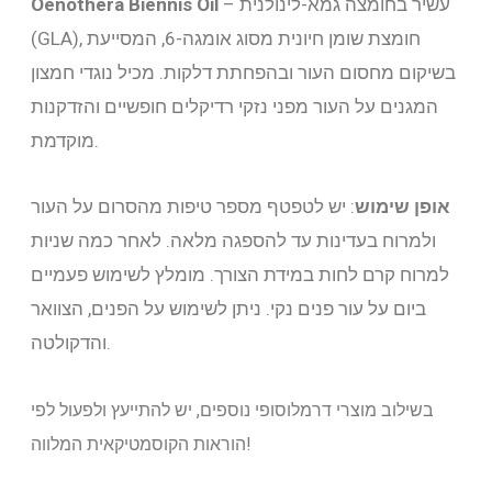
– עשיר בחומצה גמא-לינולנית
Oenothera Biennis Oil
(GLA), חומצת שומן חיונית מסוג אומגה-6, המסייעת
בשיקום מחסום העור ובהפחתת דלקות. מכיל נוגדי חמצון
המגנים על העור מפני נזקי רדיקלים חופשיים והזדקנות
מוקדמת.
אופן שימוש
: יש לטפטף מספר טיפות מהסרום על העור
ולמרוח בעדינות עד להספגה מלאה. לאחר כמה שניות
למרוח קרם לחות במידת הצורך. מומלץ לשימוש פעמיים
ביום על עור פנים נקי. ניתן לשימוש על הפנים, הצוואר
והדקולטה.
בשילוב מוצרי דרמלוסופי נוספים, יש להתייעץ ולפעול לפי
הוראות הקוסמטיקאית המלווה!