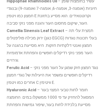
– עשיר בחומצות שומן
Hippophae Rhamnoides Oil
חיוניות (אומגה-3, אומגה-6, אומגה-7 ואומגה-9) ובנוגדי
חמצון כמו ויטמין E וקרוטנואידים. הוא מסייע בתזונת
העור, שיקום מחסום העור והגנה מפני נזקי סביבה.
– תמצית עלי תה
Extract
Camellia Sinensis Leaf
ירוק מכילה פוליפנולים (כגון EGCG) בעלי תכונות נוגדות
חמצון ואנטי דלקתיות חזקות. היא מסייעת בהגנה על
העור מפני נזקי רדיקלים חופשיים והפחתת אדמומיות
וגירויים.
– נוגד חמצון חזק שמגן על העור מפני נזקי
Ferulic Acid
רדיקלים חופשיים ומשפר את היעילות של נוגדי חמצון
אחרים כמו ויטמין C וויטימין E.
– חומר לחות טבעי המצוי בעור
Hyaluronic Acid
המסוגל להחזיק עד פי 1000 ממשקלו במים. החומצה
מסייעת בלכידת לחות בעור, שיפור גמישות והפחתת