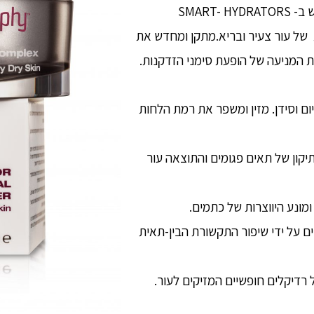
ב-25% יותר.משחזר את הלחות הטבעית של העור על ידי שימוש ב- SMART- HYDRATORS
 של עור צעיר ובריא.מתקן ומחדש את
ת המניעה של הופעת סימני הזדקנות.
SWEE – עשיר בויטמינים E ו-D, מגנזיום וסידן. מזין ומשפר את רמת הלחות
זר בתיקון של תאים פגומים והתוצאה עור
ר בהפחתת קמטים על ידי שיפור התקשורת הבין-תאית